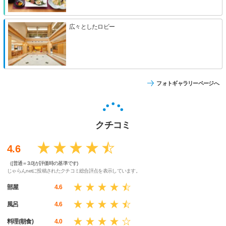
広々としたロビー
フォトギャラリーページへ
クチコミ
4.6
（[普通＝3.0]が評価時の基準です)
じゃらんnetに投稿されたクチコミ総合評点を表示しています。
部屋
4.6
風呂
4.6
料理(朝食)
4.0