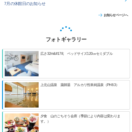
7月の休館日のお知らせ
お知らせページへ
フォトギャラリー
広さ32m&#178; ベッドサイズ120㎝セミダブル
上北山温泉 薬師湯 アルカリ性単純温泉（PH8.3）
夕食 山のごちそう会席（季節により内容は変わりま
す。）