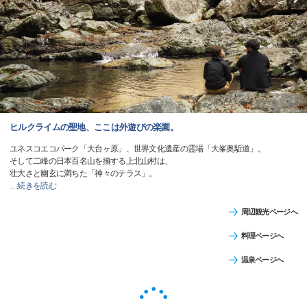
ヒルクライムの聖地、ここは外遊びの楽園。
ユネスコエコパーク「大台ヶ原」、世界文化遺産の霊場「大峯奥駈道」。
そして二峰の日本百名山を擁する上北山村は、
壮大さと幽玄に満ちた「神々のテラス」。
…
続きを読む
周辺観光ページへ
料理ページへ
温泉ページへ