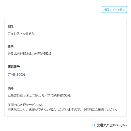
地図アプリで見る
宿名
フォレストかみきた
住所
奈良県吉野郡上北山村河合552-2
電話番号
07468-3-0001
備考
近鉄吉野線 大和上市駅よりバスで約1時間30分。
冬期のみ送迎サービスあり
※状況により、送迎ができない場合もございますので、予約時にご確認ください。
交通アクセスページへ