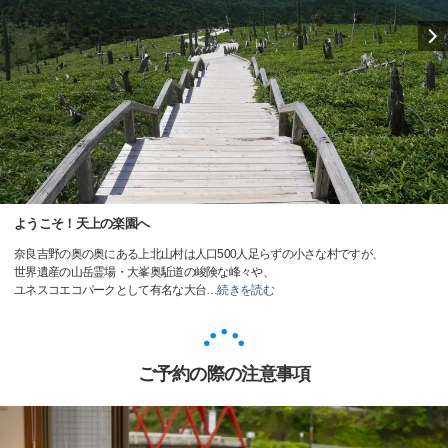
ようこそ！天上の楽園へ
奈良吉野の奥の奥にある上北山村は人口500人足らずの小さな村ですが、
世界遺産の山岳霊場・大峯奥駈道の峻険な峰々や、
ユネスコエコパークとして有名な大台
…
続きを読む
ご予約の際の注意事項