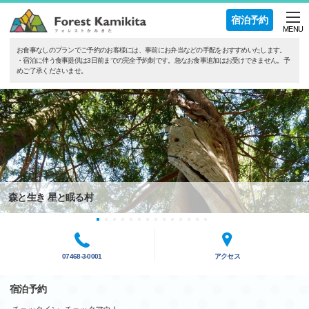
宿泊予約
MENU
お食事なしのプランでご予約のお客様には、事前にお弁当などの手配をおすすめいたします。
・宿泊に伴う食事提供は3日前までの完全予約制です。急なお食事追加はお受けできません。予
めご了承くださいませ。
森と生き 星と眠る村
07468-3-0001
アクセス
宿泊予約