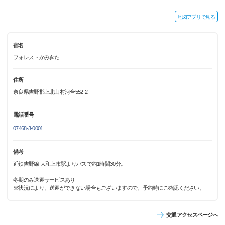
地図アプリで見る
宿名
フォレストかみきた
住所
奈良県吉野郡上北山村河合552-2
電話番号
07468-3-0001
備考
近鉄吉野線 大和上市駅よりバスで約1時間30分。
冬期のみ送迎サービスあり
※状況により、送迎ができない場合もございますので、予約時にご確認ください。
交通アクセスページへ