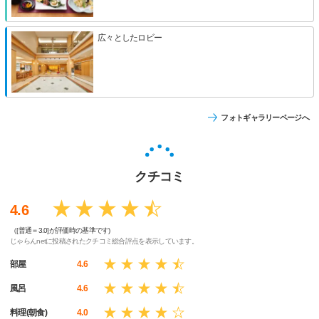
広々としたロビー
フォトギャラリーページへ
クチコミ
4.6
（[普通＝3.0]が評価時の基準です)
じゃらんnetに投稿されたクチコミ総合評点を表示しています。
部屋
4.6
風呂
4.6
料理(朝食)
4.0