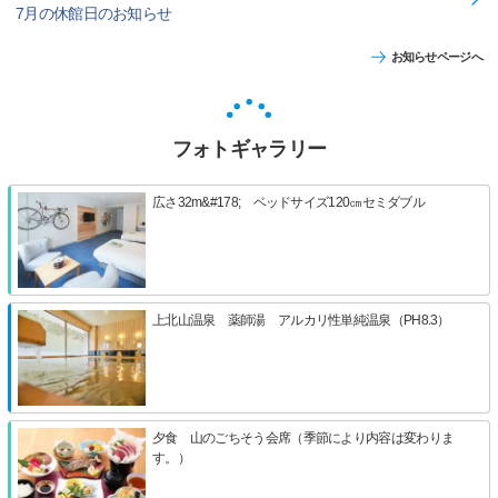
7月の休館日のお知らせ
お知らせページへ
フォトギャラリー
広さ32m&#178; ベッドサイズ120㎝セミダブル
上北山温泉 薬師湯 アルカリ性単純温泉（PH8.3）
夕食 山のごちそう会席（季節により内容は変わりま
す。）