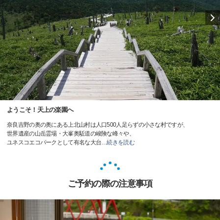
ようこそ！天上の楽園へ
奈良吉野の奥の奥にある上北山村は人口500人足らずの小さな村ですが、
世界遺産の山岳霊場・大峯奥駈道の峻険な峰々や、
ユネスコエコパークとして有名な大台
…
続きを読む
ご予約の際の注意事項