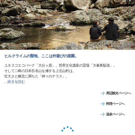
ヒルクライムの聖地、ここは外遊びの楽園。
ユネスコエコパーク「大台ヶ原」、世界文化遺産の霊場「大峯奥駈道」。
そして二峰の日本百名山を擁する上北山村は、
壮大さと幽玄に満ちた「神々のテラス」。
…
続きを読む
周辺観光ページへ
料理ページへ
温泉ページへ