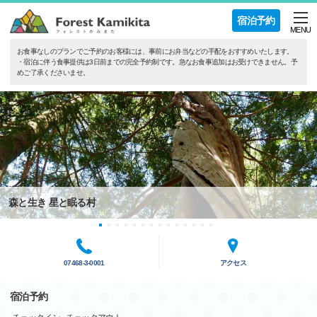
宿泊予約
MENU
お食事なしのプランでご予約のお客様には、事前にお弁当などの手配をおすすめいたします。
・宿泊に伴う食事提供は3日前までの完全予約制です。急なお食事追加はお受けできません。予
めご了承くださいませ。
森と生き 星と眠る村
07468-3-0001
アクセス
宿泊予約