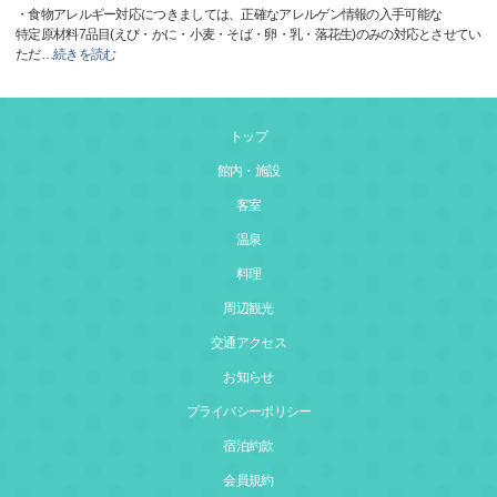
・食物アレルギー対応につきましては、正確なアレルゲン情報の入手可能な
特定原材料7品目(えび・かに・小麦・そば・卵・乳・落花生)のみの対応とさせてい
ただ
…
続きを読む
トップ
館内・施設
客室
温泉
料理
周辺観光
交通アクセス
お知らせ
プライバシーポリシー
宿泊約款
会員規約