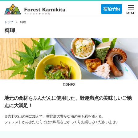
宿泊予約
MENU
トップ
料理
料理
DISHES
地元の食材をふんだんに使用した、野趣満点の美味しいご馳
走に大満足！
奥吉野の山の幸に加えて、熊野灘の豊かな海の幸も彩を添える、
フォレストかみきたならではの料理をごゆっくりお楽しみくださいませ。