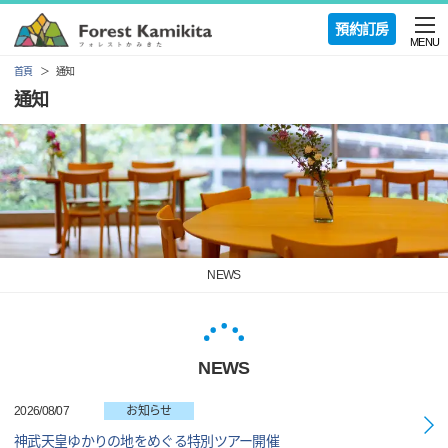
預約訂房
MENU
首頁
通知
通知
NEWS
NEWS
2026/08/07
お知らせ
神武天皇ゆかりの地をめぐる特別ツアー開催