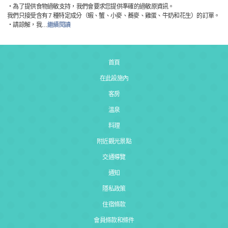
・為了提供食物過敏支持，我們會要求您提供準確的過敏原資訊。
我們只接受含有 7 種特定成分（蝦、蟹、小麥、蕎麥、雞蛋、牛奶和花生）的訂單。
・請諒解，我
…
繼續閱讀
首頁
在此設施內
客房
溫泉
料理
附近觀光景點
交通導覽
通知
隱私政策
住宿條款
會員條款和條件