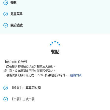
餐點
兒童菜單
關於過敏
餐點
【請在預訂前查看】
・過夜提供的餐點必須至少提前三天預訂。
請注意，設施周圍幾乎沒有餐廳和便當店。
・最後晚餐開始時間是晚上 7:00。如果超過該時間，
…
繼續閱讀
【晚餐】山宴宴席料理
【早餐】日式早餐