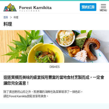
預約訂房
MENU
首頁
料理
料理
DISHES
這道質樸而美味的盛宴採用豐富的當地食材烹製而成，一定會
讓您完全滿意！
除了奧吉野的山珍之外，熊野灘的海鮮也為菜單增添了一抹色彩。
請在Forest Kamikita放鬆並享用美食。