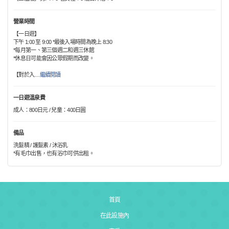
營業時間
【一日遊】
下午 1:00 至 9:00 *最後入場時間為晚上 8:30
*每月第一、第三個週二和週三休館
*休息日可能會因公眾假期而改變。
【對於入
…
繼續閱讀
一日遊溫泉費
成人：800日元 / 兒童：400日圓
備品
洗髮精 / 護髮素 / 沐浴乳
*有毛巾出售，也有浴巾可供出租。
首頁
在此設施內