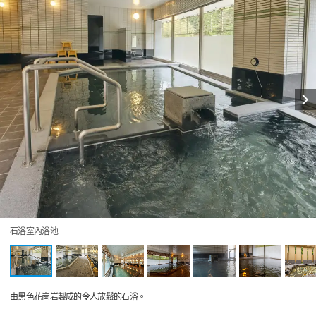
石浴室內浴池
由黑色花崗岩製成的令人放鬆的石浴。