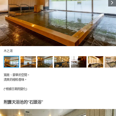
木之湯
寬敞、豪華的空間。
清爽的檜柏香味。
(*根據日期而變化)
附露天浴池的“石頭浴”