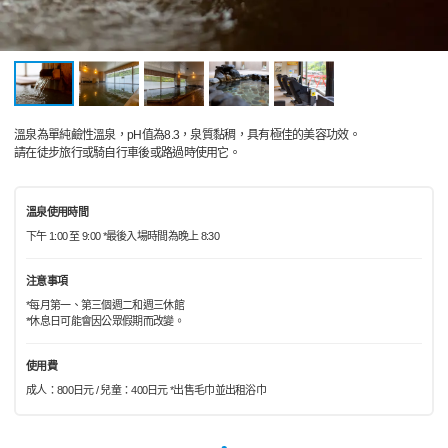
溫泉為單純鹼性溫泉，pH值為8.3，泉質黏稠，具有極佳的美容功效。
請在徒步旅行或騎自行車後或路過時使用它。
溫泉使用時間
下午 1:00 至 9:00 *最後入場時間為晚上 8:30
注意事項
*每月第一、第三個週二和週三休館
*休息日可能會因公眾假期而改變。
使用費
成人：800日元 / 兒童：400日元 *出售毛巾並出租浴巾