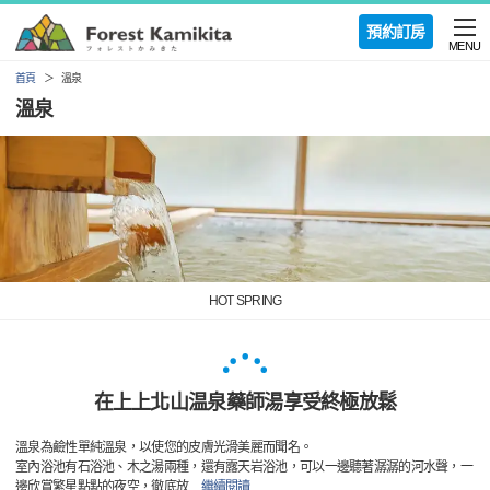
預約訂房
MENU
首頁
溫泉
溫泉
HOT SPRING
在上上北山温泉藥師湯享受終極放鬆
溫泉為鹼性單純溫泉，以使您的皮膚光滑美麗而聞名。
室內浴池有石浴池、木之湯兩種，還有露天岩浴池，可以一邊聽著潺潺的河水聲，一
邊欣賞繁星點點的夜空，徹底放
…
繼續閱讀