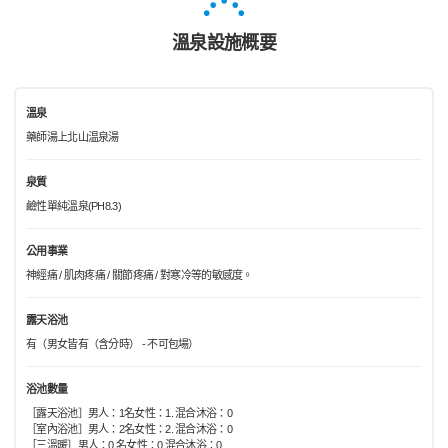
溫泉設施概要
溫泉
藥師湯上北山温泉湯
泉質
鹼性單純溫泉(PH8.3)
公用事業
神經痛 / 肌肉疼痛 / 關節疼痛 / 對寒冷等的敏感度。
露天浴池
有（男女皆有（含分時） - 不可包場）
浴池數量
［露天浴池］男人：1名女性：1. 混合沐浴：0
［室內浴池］男人：2名女性：2. 混合沐浴：0
［三溫暖］男人：0 名女性：0 混合沐浴：0