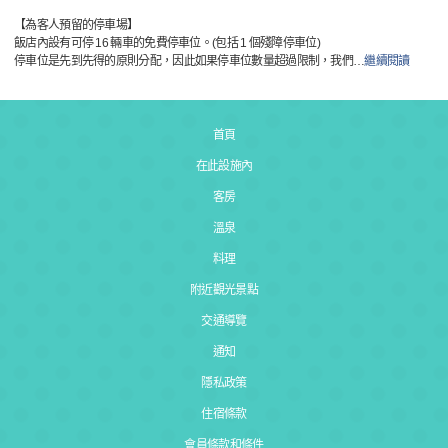
【為客人預留的停車場】
飯店內設有可停 16 輛車的免費停車位。(包括 1 個殘障停車位)
停車位是先到先得的原則分配，因此如果停車位數量超過限制，我們
…
繼續閱讀
首頁
在此設施內
客房
溫泉
料理
附近觀光景點
交通導覽
通知
隱私政策
住宿條款
會員條款和條件