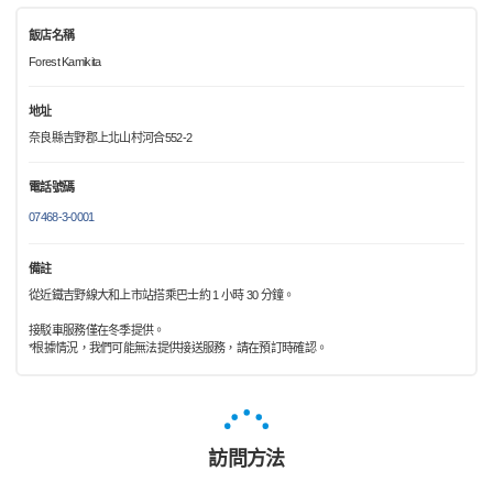
飯店名稱
Forest Kamikita
地址
奈良縣吉野郡上北山村河合552-2
電話號碼
07468-3-0001
備註
從近鐵吉野線大和上市站搭乘巴士約 1 小時 30 分鐘。
接駁車服務僅在冬季提供。
*根據情況，我們可能無法提供接送服務，請在預訂時確認。
訪問方法