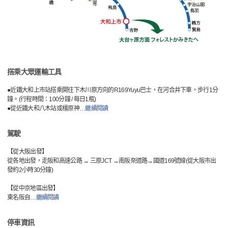
搭乘大眾運輸工具
●近鐵大和上市站搭乘開往下木川原方向的R169Yuyu巴士，在河合井下車，步行1分
鐘。(行程時間：100分鐘 / 每日1瓶)
●從近鐵大和八木站或橿原神
…
繼續閱讀
駕駛
【從大阪出發】
從各地出發，走阪和高速公路 → 三原JCT →南阪奈道路→國道169號線(從大阪市出
發約2小時30分鐘)
【從中京地區出發】
東名阪自
…
繼續閱讀
停車資訊