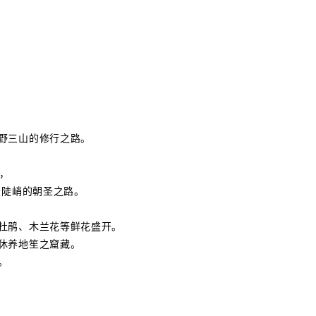
野三山的修行之路。
，
中最陡峭的朝圣之路。
杜鹃、木兰花等鲜花盛开。
休养地笙之窟藏。
。