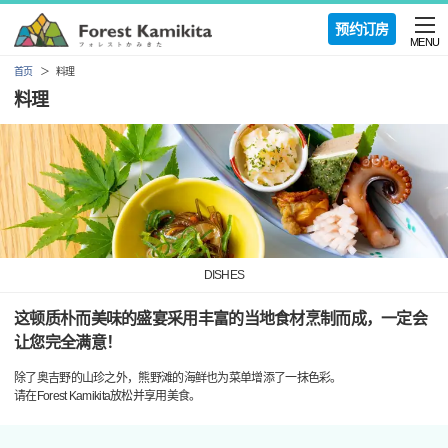
预约订房
MENU
首页
料理
料理
DISHES
这顿质朴而美味的盛宴采用丰富的当地食材烹制而成，一定会
让您完全满意！
除了奥吉野的山珍之外，熊野滩的海鲜也为菜单增添了一抹色彩。
请在Forest Kamikita放松并享用美食。