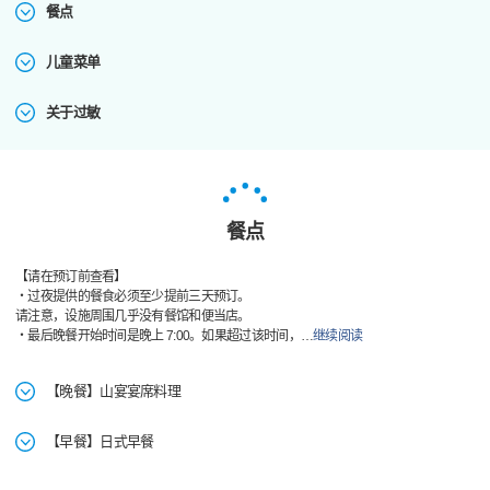
餐点
儿童菜单
关于过敏
餐点
【请在预订前查看】
・过夜提供的餐食必须至少提前三天预订。
请注意，设施周围几乎没有餐馆和便当店。
・最后晚餐开始时间是晚上 7:00。如果超过该时间，
…
继续阅读
【晚餐】山宴宴席料理
【早餐】日式早餐