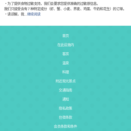
・为了提供食物过敏支持，我们会要求您提供准确的过敏原信息。
我们只接受含有 7 种特定成分（虾、蟹、小麦、荞麦、鸡蛋、牛奶和花生）的订单。
・请谅解，我
…
继续阅读
首页
在此设施内
客房
温泉
料理
附近观光景点
交通指南
通知
隐私政策
住宿条款
会员条款和条件