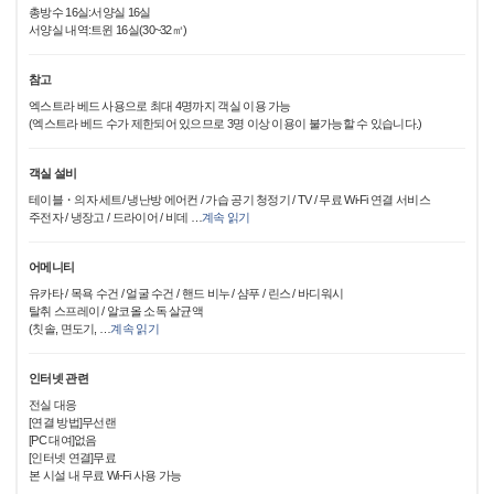
총방수 16실:서양실 16실
서양실 내역:트윈 16실(30~32㎡)
참고
엑스트라 베드 사용으로 최대 4명까지 객실 이용 가능
(엑스트라 베드 수가 제한되어 있으므로 3명 이상 이용이 불가능할 수 있습니다.)
객실 설비
테이블・의자 세트/ 냉난방 에어컨 / 가습 공기 청정기 / TV / 무료 Wi-Fi 연결 서비스
주전자 / 냉장고 / 드라이어 / 비데
…
계속 읽기
어메니티
유카타 / 목욕 수건 / 얼굴 수건 / 핸드 비누 / 샴푸 / 린스 / 바디워시
탈취 스프레이 / 알코올 소독 살균액
(칫솔, 면도기,
…
계속 읽기
인터넷 관련
전실 대응
[연결 방법]무선랜
[PC 대여]없음
[인터넷 연결]무료
본 시설 내 무료 Wi-Fi 사용 가능