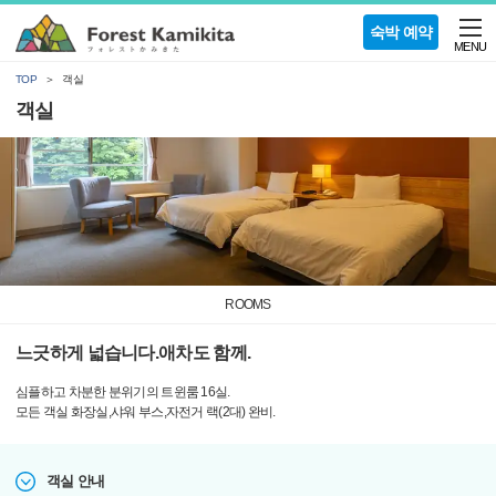
숙박 예약
MENU
TOP
객실
객실
ROOMS
느긋하게 넓습니다.애차도 함께.
심플하고 차분한 분위기의 트윈룸 16실.
모든 객실 화장실,샤워 부스,자전거 랙(2대) 완비.
객실 안내