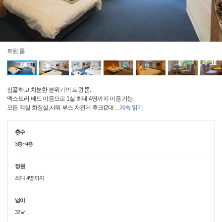
트윈 룸
심플하고 차분한 분위기의 트윈 룸.
엑스트라 베드 이용으로 1실 최대 4명까지 이용 가능.
모든 객실 화장실,샤워 부스,자전거 후크(2대
…
계속 읽기
층수
3층~4층
정원
최대 4명까지
넓이
32㎡