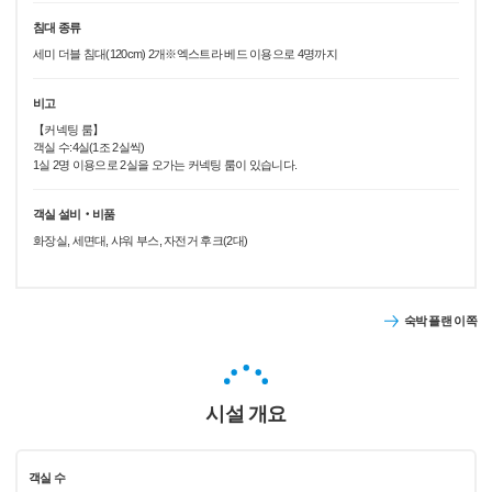
침대 종류
세미 더블 침대(120cm) 2개※엑스트라 베드 이용으로 4명까지
비고
【커넥팅 룸】
객실 수:4실(1조 2실씩)
1실 2명 이용으로 2실을 오가는 커넥팅 룸이 있습니다.
객실 설비‧비품
화장실, 세면대, 샤워 부스, 자전거 후크(2대)
숙박 플랜 이쪽
시설 개요
객실 수