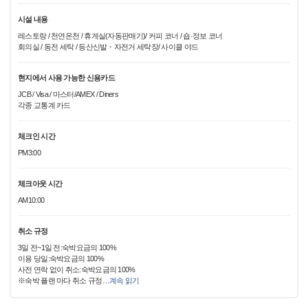
시설 내용
레스토랑 / 천연온천 / 휴게실(자동판매기)/ 커피 코너 / 숍·정보 코너
회의실 / 동전 세탁 / 등산신발・자전거 세탁장/ 사이클 야드
현지에서 사용 가능한 신용카드
JCB / Visa / 마스터/AMEX / Diners
각종 교통계 카드
체크인 시간
PM3:00
체크아웃 시간
AM10:00
취소 규정
3일 전~1일 전:숙박요금의 100%
이용 당일:숙박요금의 100%
사전 연락 없이 취소:숙박요금의 100%
※숙박 플랜 마다 취소 규정
…
계속 읽기